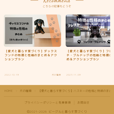
Recommend
こちらの記事もどうぞ
【愛犬と暮らす家づくり】フレ
【愛犬と暮らす家づくり】ダックス
チ・ブルドッグの性格と特徴の
フンドの特徴と性格のまとめ＆アク
め＆アクションプラン
ションプラン
2022.10.19
犬の種類
2023.11.09
Follow Me
HOME
犬の種類
【愛犬と暮らす家づくり】ハスキーの性格と特徴のまと
＞
＞
プライバシーポリシーと免責事項
お問合せ
2021–2026 ビーグルと暮らす家づくり