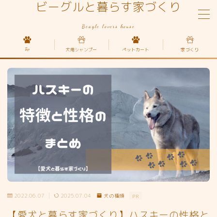
ビーグルと暮らす家づくり
Beagle lovers house
MENU
Top
犬用シャンプー
ペットカート
家づくり
Top
家づくり
犬の種類
ペットカート
2022.06.07
2025.07.04
犬の種類
PR
【愛犬と暮らす家づくり】ハスキーの性格と