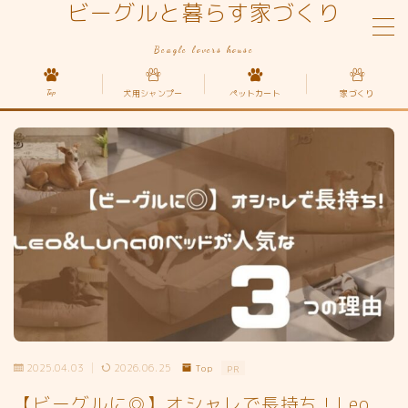
ビーグルと暮らす家づくり
Beagle lovers house
MENU
Top
犬用シャンプー
ペットカート
家づくり
Top
家づくり
犬の種類
ペットカート
2025.04.03
2026.06.25
Top
PR
【ビーグルに◎】オシャレで長持ち！Leo