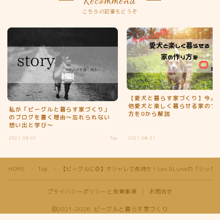
Recommend
こちらの記事もどうぞ
【愛犬と暮らす家づくり】今より
倍愛犬と楽しく暮らせる家のつ
私が「ビーグルと暮らす家づくり」
方を0から解説
のブログを書く理由〜忘れられない
想い出と学び〜
2021.09.07
Top
2021.08.21
Follow Me
HOME
Top
【ビーグルに◎】オシャレで長持ち！Leo &Lunaの「シッ
＞
＞
プライバシーポリシーと免責事項
お問合せ
2021–2026 ビーグルと暮らす家づくり