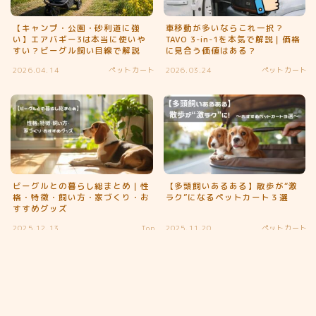
【キャンプ・公園・砂利道に強
車移動が多いならこれ一択？
い】エアバギー3は本当に使いや
TAVO 3-in-1を本気で解説｜価格
すい？ビーグル飼い目線で解説
に見合う価値はある？
2026.04.14
ペットカート
2026.03.24
ペットカート
Follow Me
ビーグルとの暮らし総まとめ｜性
【多頭飼いあるある】散歩が“激
格・特徴・飼い方・家づくり・お
ラク”になるペットカート３選
すすめグッズ
2025.12.13
Top
2025.11.20
ペットカート