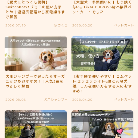
【愛犬にとっても便利】
【大型犬・多頭飼いに】もう狭く
SwitchBotハブミニの使い方ま
ない。FikaGO KROSSは本格派ペ
とめ｜温湿度管理から家電操作ま
ットカートでした
で解説
2026.07.10
家づくり
2026.05.20
ペットカート
犬用シャンプーで迷ったらオーガ
【お手頃で使いやすい】コムペッ
ニックがおすすめ！｜人気3選を
ト ミリミリライトαはこんな犬
やさしく解説
種、こんな使い方をする人におす
すめ！
2026.05.08
犬用シャンプー
2026.04.20
ペットカート