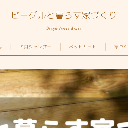
ビーグルと暮らす家づくり
Beagle lovers house
p
犬用シャンプー
ペットカート
家づく
Top
家づくり
犬の種類
ペットカート