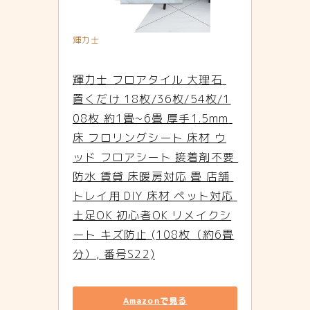
輝力士
輝力士 フロアタイル 大理石 
置くだけ 18枚/36枚/54枚/1
08枚 約1畳~6畳 厚手1.5mm 
床 フロリングシート 床材 ウ
ッド フロアシート 接着剤不要 
防水 賃貸 床暖房対応 畳 店舗 
トレイ用 DIY 床材 ペット対応 
土足OK 初心者OK リメイクシ
ート キズ防止 (108枚（約6畳
分）, 番号S22)
Amazonで見る