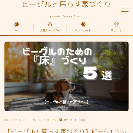
ビーグルと暮らす家づくり
Beagle lovers house
MENU
Top
犬用シャンプー
ペットカート
家づくり
Top
家づくり
犬の種類
ペットカート
2022.07.09
2025.10.16
家づくり
PR
【ビーグルと暮らす家づくり】ビーグルのた