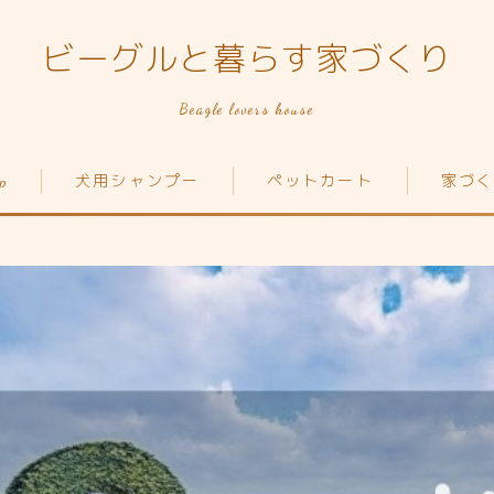
ビーグルと暮らす家づくり
Beagle lovers house
p
犬用シャンプー
ペットカート
家づく
Top
家づくり
犬の種類
ペットカート