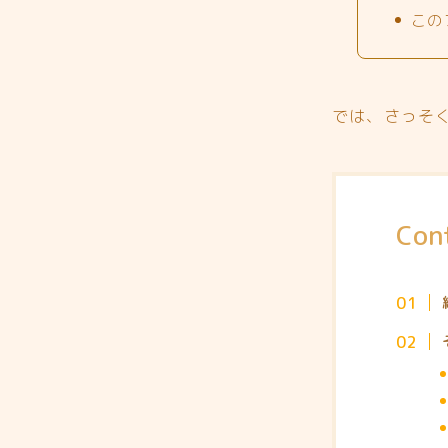
この
では、さっそ
Con