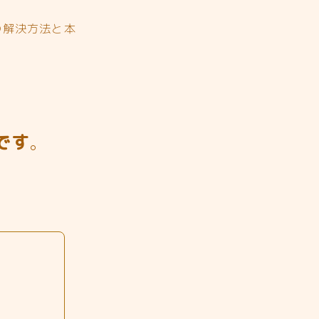
の解決方法と本
です
。