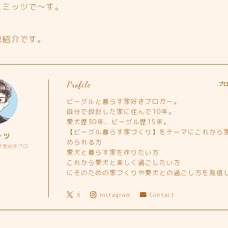
スミッツで～す。
己紹介です。
Profile
プ
ビーグルと暮らす家好きブロガー。
自分で設計した家に住んで10年。
愛犬歴30年、ビーグル歴15年。
【ビーグル暮らす家づくり】をテーマにこれから
ッツ
められる方
す家好きブロ
愛犬と暮らす家を作りたい方
ー
これから愛犬と楽しく過ごしたい方
にそのための家づくりや愛犬との過ごし方を発信
X
Instagram
Contact