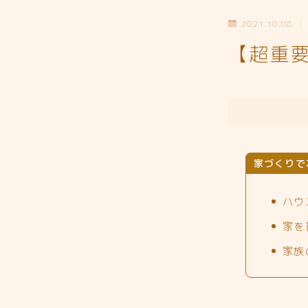
2021.10.08
【超重
家づくりで
ハウ
家を
家族