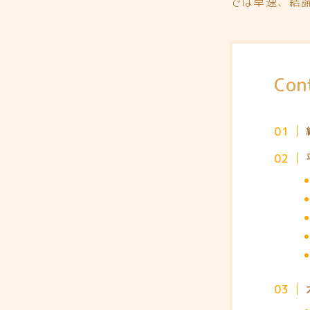
では早速、結
Con