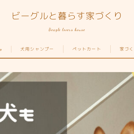
ビーグルと暮らす家づくり
Beagle lovers house
p
犬用シャンプー
ペットカート
家づく
Top
家づくり
犬の種類
ペットカート