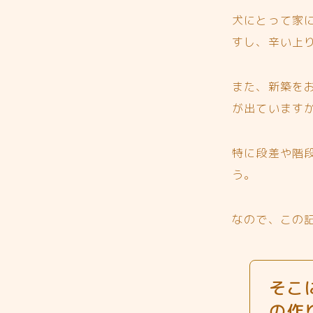
犬にとって家
すし、辛い上
また、新築を
が出ています
特に段差や階
う。
なので、この
そこ
の作