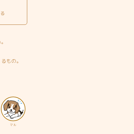
じる
ね。
じるもの。
マル