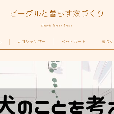
ビーグルと暮らす家づくり
Beagle lovers house
p
犬用シャンプー
ペットカート
家づく
Top
家づくり
犬の種類
ペットカート