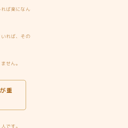
かれば楽になん
ていれば、その
りません。
が重
た人です。